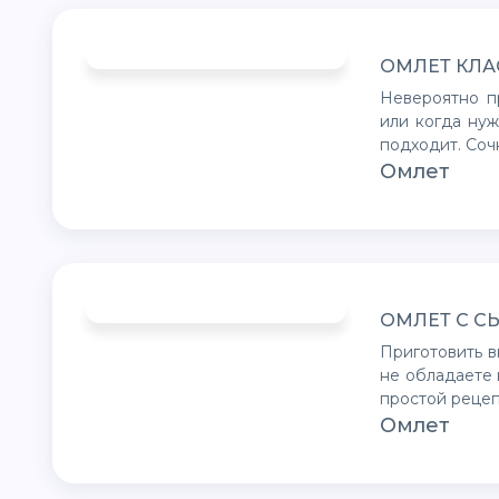
ОМЛЕТ КЛА
Невероятно простое, но сытное и питательное блюдо на завтрак
или когда ну
подходит. Соч
Омлет
ОМЛЕТ С С
Приготовить вкусный и полезный завтрак очень легко, даже если вы
не обладаете 
простой рецеп
Омлет