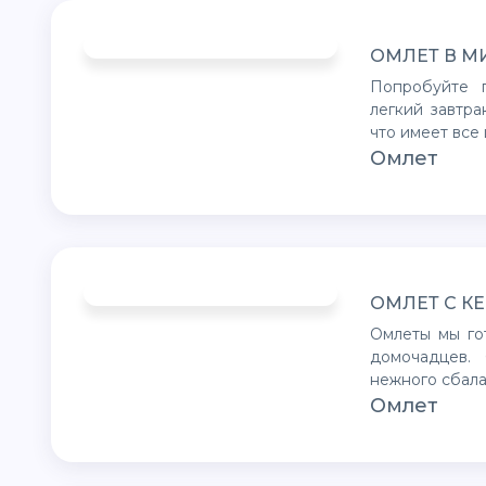
ОМЛЕТ В 
Попробуйте приготовить омлет в микроволновке - быстрый и
легкий завтра
что имеет все
Омлет
ОМЛЕТ С К
Омлеты мы готовим чуть ли не ежедневно на завтрак для себя и
домочадцев.
нежного сбал
Омлет