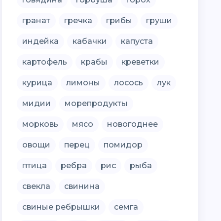
гранат
гречка
грибы
груши
индейка
кабачки
капуста
картофель
крабы
креветки
курица
лимоны
лосось
лук
мидии
морепродукты
морковь
мясо
новогоднее
овощи
перец
помидор
птица
ребра
рис
рыба
свекла
свинина
свиные ребрышки
семга