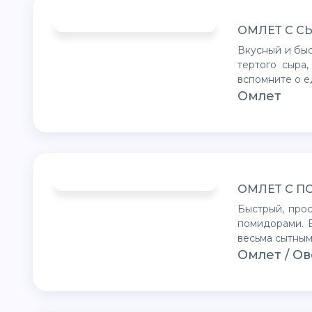
ОМЛЕТ С С
Вкусный и быстрый завтрак для всей семьи. Благодаря добавлению
тертого сыра,
вспомните о е
Омлет
ОМЛЕТ С 
Быстрый, простой и вкусный завтрак - это синоним блюда омлет с
помидорами. В
весьма сытным
Омлет / О