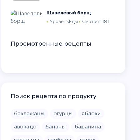
Щавелевый борщ
УровеньЕды
Смотрят 181
Просмотренные рецепты
Поиск рецепта по продукту
баклажаны
огурцы
яблоки
авокадо
бананы
баранина
говядина
горбуша
горох