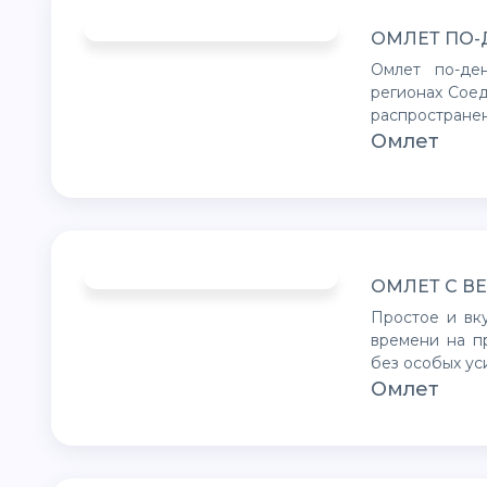
ОМЛЕТ ПО-
Омлет по-денверски - блюдо, очень популярное в западных
регионах Соед
распростране
Омлет
ОМЛЕТ С В
Простое и вкусное решение для тех, кто не хочет тратить много
времени на пр
без особых ус
Омлет