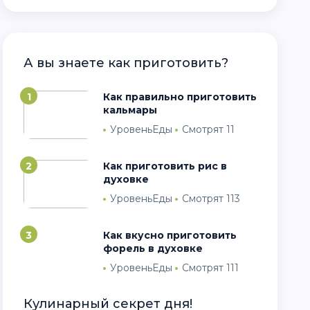
А вы знаете как приготовить?
1
Как правильно приготовить
кальмары
УровеньЕды
Смотрят 11
2
Как приготовить рис в
духовке
УровеньЕды
Смотрят 113
3
Как вкусно приготовить
форель в духовке
УровеньЕды
Смотрят 111
Кулинарный секрет дня!