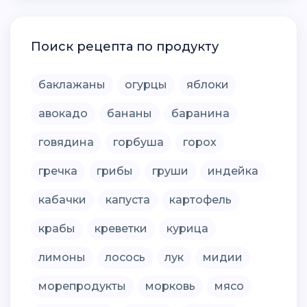
Поиск рецепта по продукту
баклажаны
огурцы
яблоки
авокадо
бананы
баранина
говядина
горбуша
горох
гречка
грибы
груши
индейка
кабачки
капуста
картофель
крабы
креветки
курица
лимоны
лосось
лук
мидии
морепродукты
морковь
мясо