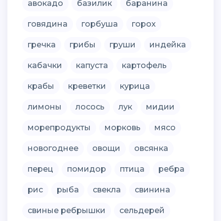
авокадо
базилик
баранина
говядина
горбуша
горох
гречка
грибы
груши
индейка
кабачки
капуста
картофель
крабы
креветки
курица
лимоны
лосось
лук
мидии
морепродукты
морковь
мясо
новогоднее
овощи
овсянка
перец
помидор
птица
ребра
рис
рыба
свекла
свинина
свиные ребрышки
сельдерей