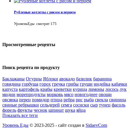
Рубленые котлеты с рисом и перцем
УровеньЕды
смотрят 175
Просмотренные рецепты
Поиск рецепта по продукту
Баклажаны
Огурцы
Яблоки
авокадо
базилик
баранина
говядина
горбуша
горох
гречка
грибы
груши
индейка
кабачки
капуста
картофель
крабы
креветки
курица
лимоны
лосось
лук
мидии
морепродукты
морковь
мясо
новогоднее
овощи
овсянка
перец
помидор
птица
ребра
рис
рыба
свекла
свинина
свиные ребрышки
сельдерей
семга
сосиски
сыр
тунец
фасоль
форель
фрукты
чеснок
шпинат
щука
яйца
Показать все теги
Уровень Еды
© 2023-2025 - сайт создан в
SidaevCom