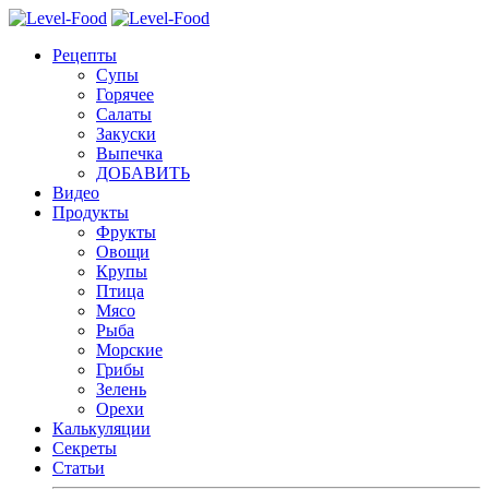
Рецепты
Супы
Горячее
Салаты
Закуски
Выпечка
ДОБАВИТЬ
Видео
Продукты
Фрукты
Овощи
Крупы
Птица
Мясо
Рыба
Морские
Грибы
Зелень
Орехи
Калькуляции
Секреты
Статьи