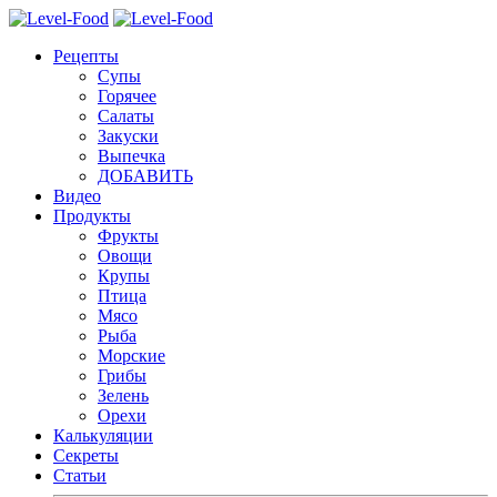
Рецепты
Супы
Горячее
Салаты
Закуски
Выпечка
ДОБАВИТЬ
Видео
Продукты
Фрукты
Овощи
Крупы
Птица
Мясо
Рыба
Морские
Грибы
Зелень
Орехи
Калькуляции
Секреты
Статьи