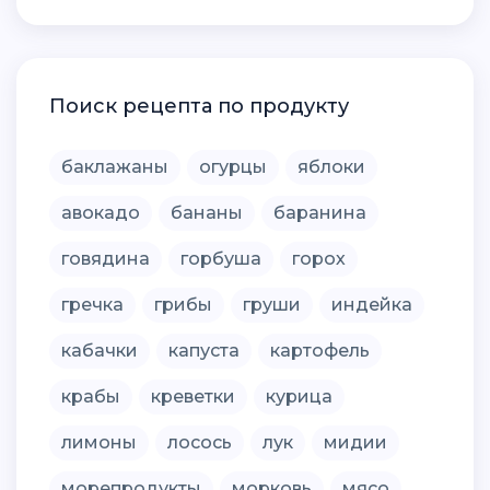
Поиск рецепта по продукту
баклажаны
огурцы
яблоки
авокадо
бананы
баранина
говядина
горбуша
горох
гречка
грибы
груши
индейка
кабачки
капуста
картофель
крабы
креветки
курица
лимоны
лосось
лук
мидии
морепродукты
морковь
мясо