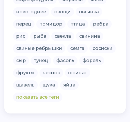
новогоднее
овощи
овсянка
перец
помидор
птица
ребра
рис
рыба
свекла
свинина
свиные ребрышки
семга
сосиски
сыр
тунец
фасоль
форель
фрукты
чеснок
шпинат
щавель
щука
яйца
показать все теги