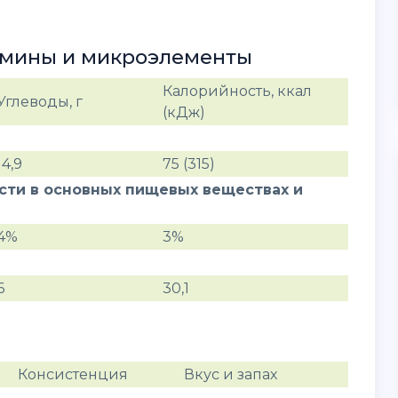
амины и микроэлементы
Калорийность, ккал
Углеводы, г
(кДж)
14,9
75 (315)
ости в основных пищевых веществах и
4%
3%
6
30,1
Консистенция
Вкус и запах