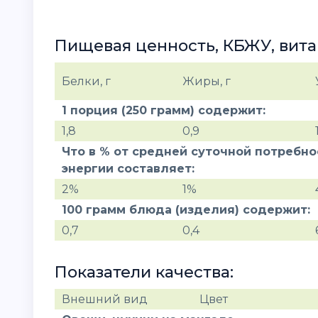
Пищевая ценность, КБЖУ, вит
Белки, г
Жиры, г
1 порция (250 грамм) содержит:
1,8
0,9
Что в % от средней суточной потребн
энергии составляет:
2%
1%
100 грамм блюда (изделия) содержит:
0,7
0,4
Показатели качества:
Внешний вид
Цвет