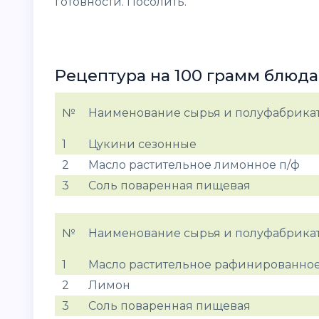
готовности. Посолить.
Рецептура на 100 грамм блюда
№
Наименование сырья и полуфабрика
1
Цукини сезонные
2
Масло растительное лимонное п/ф
3
Соль поваренная пищевая
№
Наименование сырья и полуфабрика
1
Масло растительное рафинированно
2
Лимон
3
Соль поваренная пищевая