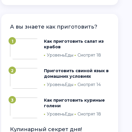
А вы знаете как приготовить?
1
как приготовить салат из
крабов
УровеньЕды
Смотрят 18
2
Приготовить свиной язык в
домашних условиях
УровеньЕды
Смотрят 14
3
Как приготовить куриные
голени
УровеньЕды
Смотрят 18
Кулинарный секрет дня!