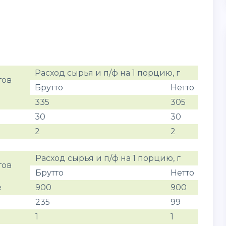
Расход сырья и п/ф на 1 порцию, г
тов
Брутто
Нетто
335
305
30
30
2
2
Расход сырья и п/ф на 1 порцию, г
тов
Брутто
Нетто
е
900
900
235
99
1
1