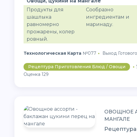
Овощи, цукини на мангале
Продукты для
Сообразно
шашлыка
ингредиентам и
равномерно
маринаду.
прожарены, колер
ровный.
Технологическая Карта
№077
Выход Готового
Рецептура Приготовления Блюд / Овощи
Оценка 129
ОВОЩНОЕ А
МАНГАЛЕ
Рецептура