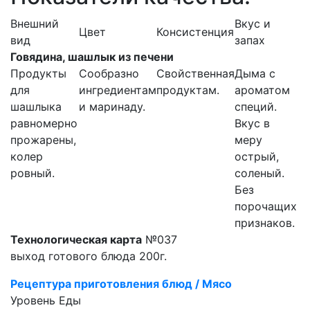
Внешний
Вкус и
Цвет
Консистенция
вид
запах
Говядина, шашлык из печени
Продукты
Сообразно
Свойственная
Дыма с
для
ингредиентам
продуктам.
ароматом
шашлыка
и маринаду.
специй.
равномерно
Вкус в
прожарены,
меру
колер
острый,
ровный.
соленый.
Без
порочащих
признаков.
Технологическая карта
№037
выход готового блюда 200г.
Рецептура приготовления блюд / Мясо
Уровень Еды