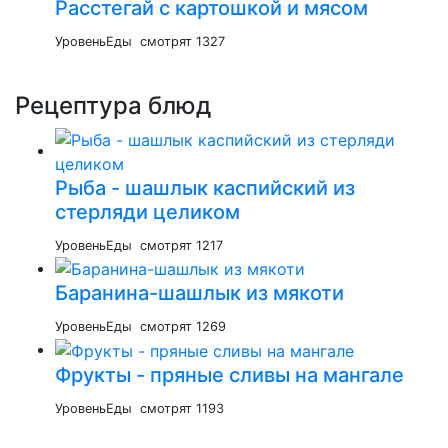
Расстегай с картошкой и мясом
УровеньЕды
смотрят 1327
Рецептура блюд
Рыба - шашлык каспийский из
стерляди целиком
УровеньЕды
смотрят 1217
Баранина-шашлык из мякоти
УровеньЕды
смотрят 1269
Фрукты - пряные сливы на мангале
УровеньЕды
смотрят 1193