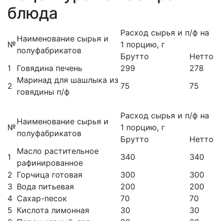
блюда
Расход сырья и п/ф на
Наименование сырья и
№
1 порцию, г
полуфабрикатов
Брутто
Нетто
1
Говядина печень
299
278
Маринад для шашлыка из
2
75
75
говядины п/ф
Расход сырья и п/ф на
Наименование сырья и
№
1 порцию, г
полуфабрикатов
Брутто
Нетто
Масло растительное
1
340
340
рафинированное
2
Горчица готовая
300
300
3
Вода питьевая
200
200
4
Сахар-песок
70
70
5
Кислота лимонная
30
30