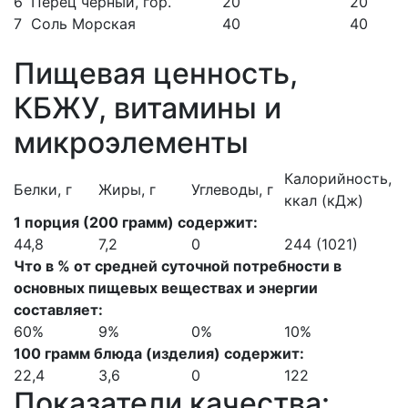
6
Перец черный, гор.
20
20
7
Соль Морская
40
40
Пищевая ценность,
КБЖУ, витамины и
микроэлементы
Калорийность,
Белки, г
Жиры, г
Углеводы, г
ккал (кДж)
1 порция (200 грамм) содержит:
44,8
7,2
0
244 (1021)
Что в % от средней суточной потребности в
основных пищевых веществах и энергии
составляет:
60%
9%
0%
10%
100 грамм блюда (изделия) содержит:
22,4
3,6
0
122
Показатели качества: